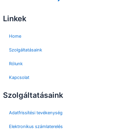
b
t
u
o
e
b
Linkek
o
r
e
k
Home
Szolgáltatásaink
Rólunk
Kapcsolat
Szolgáltatásaink
Adatfrissítési tevékenység
Elektronikus számlaterelés