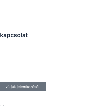
kapcsolat
várjuk jelentkezését!