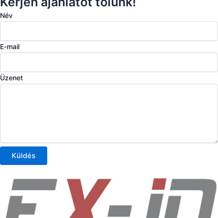
Kérjen ajánlatot tőlünk!
Név
E-mail
Üzenet
Küldés